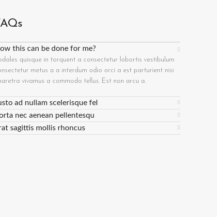
FAQs
ow this can be done for me?
odales quisque in torquent a consectetur lobortis vestibulum
nsectetur metus a a interdum odio orci a est parturient nisi
haretra vivamus a commodo tellus. Est non arcu a.
usto ad nullam scelerisque fel
orta nec aenean pellentesqu
rat sagittis mollis rhoncus