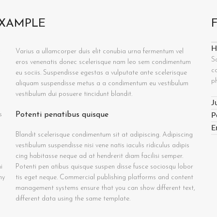
EXAMPLE
H
Varius a ullamcorper duis elit conubia urna fermentum vel
S
eros venenatis donec scelerisque nam leo sem condimentum
co
eu sociis. Suspendisse egestas a vulputate ante scelerisque
p
aliquam suspendisse metus a a condimentum eu vestibulum
vestibulum dui posuere tincidunt blandit.
J
s
Potenti penatibus quisque
P
E
Blandit scelerisque condimentum sit at adipiscing. Adipiscing
vestibulum suspendisse nisi vene natis iaculis ridiculus adipis
cing habitasse neque ad at hendrerit diam facilisi semper.
i
Potenti pen atibus quisque suspen disse fusce sociosqu lobor
my
tis eget neque. Commercial publishing platforms and content
management systems ensure that you can show different text,
different data using the same template.