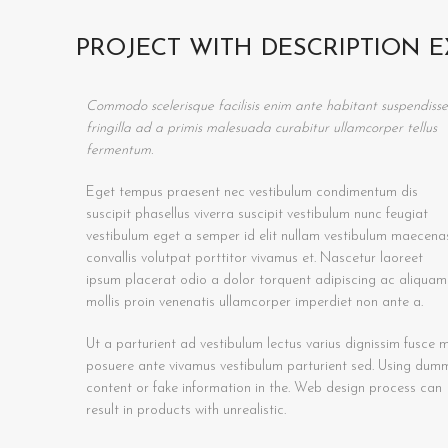
PROJECT WITH DESCRIPTION 
Commodo scelerisque facilisis enim ante habitant suspendisse
fringilla ad a primis malesuada curabitur ullamcorper tellus
fermentum.
Eget tempus praesent nec vestibulum condimentum dis
suscipit phasellus viverra suscipit vestibulum nunc feugiat
vestibulum eget a semper id elit nullam vestibulum maecena
convallis volutpat porttitor vivamus et. Nascetur laoreet
ipsum placerat odio a dolor torquent adipiscing ac aliquam
mollis proin venenatis ullamcorper imperdiet non ante a.
Ut a parturient ad vestibulum lectus varius dignissim fusce m
posuere ante vivamus vestibulum parturient sed. Using dum
content or fake information in the. Web design process can
result in products with unrealistic.