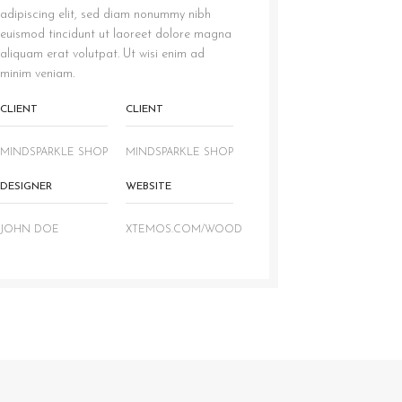
adipiscing elit, sed diam nonummy nibh
euismod tincidunt ut laoreet dolore magna
aliquam erat volutpat. Ut wisi enim ad
minim veniam.
CLIENT
CLIENT
MINDSPARKLE SHOP
MINDSPARKLE SHOP
DESIGNER
WEBSITE
JOHN DOE
XTEMOS.COM/WOOD