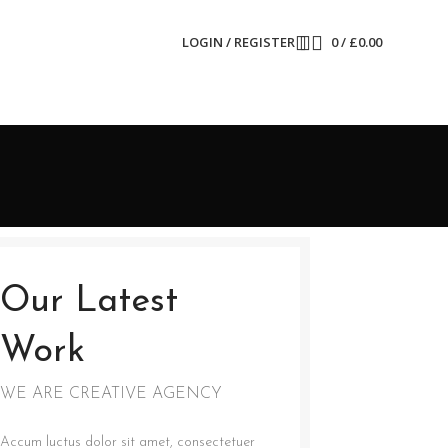
LOGIN / REGISTER
0
/
£
0.00
Our Latest
Work
WE ARE CREATIVE AGENCY
Accum luctus dolor sit amet, consectetuer