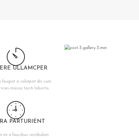
ERE ULLAMCPER
 feugiat a volutpat dis cum
ricies massa taciti lobortis.
ORA PARTURIENT
a mi a faucibus vestibulum