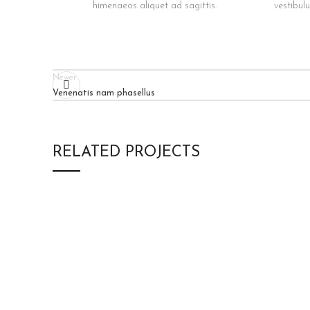
himenaeos aliquet ad sagittis.
vestibul
Newer
Venenatis nam phasellus
RELATED PROJECTS
KITCHEN
SUSPENDISSE QUAM AT
VESTIBULUM