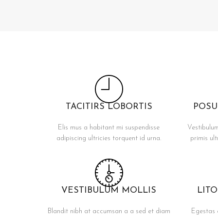
TACITIRS LOBORTIS
POSU
Elis mus a habitant mi suspendisse
Vestibulum
adipiscing ultricies torquent id urna.
primis ult
VESTIBULUM MOLLIS
LIT
Blandit nibh at accumsan a a sed et diam
Egestas 